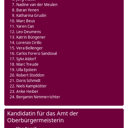
Nadine van der Meulen
Baran Yenen
Katharina Grudin
Marc Beus
Yaren Can
Leo Deumens
Katrin Büngener
Lorenzo Cirillo
Vera Bellenger
Carlos Forero Sandoval
Sylvi Aldorf
Marc Treude
Ulla Epstein
Robert Stoddon
Doris Schmidt
Niels Kampkötter
Anke Heiber
Benjamin Nimmerrichter
Kandidatin für das Amt der
Oberbürgermeisterin