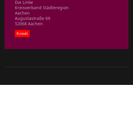
Die Linke
Kreisverband Städteregion
Aachen
Augustastraße 69
52068 Aachen
Kontakt