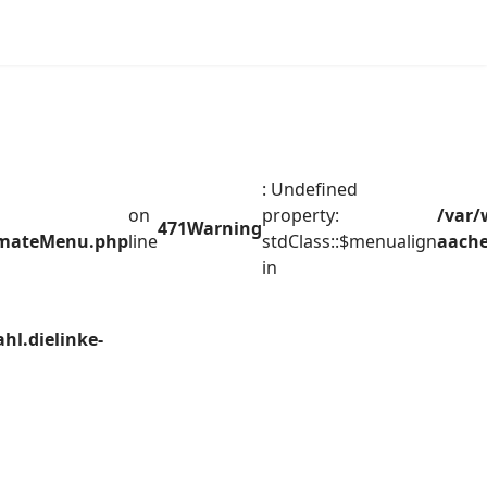
: Undefined
on
property:
/var/
471
Warning
timateMenu.php
line
stdClass::$menualign
aache
in
hl.dielinke-