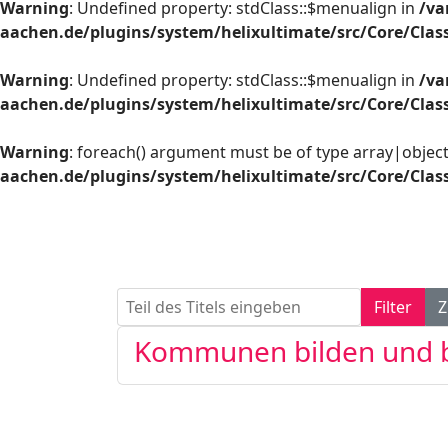
Warning
: Undefined property: stdClass::$menualign in
/va
aachen.de/plugins/system/helixultimate/src/Core/Cla
Warning
: Undefined property: stdClass::$menualign in
/va
aachen.de/plugins/system/helixultimate/src/Core/Cla
Warning
: foreach() argument must be of type array|object,
aachen.de/plugins/system/helixultimate/src/Core/Cla
Teil des Titels eingeben
Filter
Z
Kommunen bilden und bi