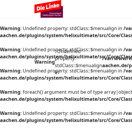
Warning
: Undefined property: stdClass::$menualign in
/va
aachen.de/plugins/system/helixultimate/src/Core/Cla
Warning
: Undefined property: stdClass::$menualign in
/va
: Undefined
aachen.de/plugins/system/helixultimate/src/Core/Cla
property:
/var/www/vh
Warning
stdClass::$menualign
aachen.de/p
Warning
: Undefined property: stdClass::$menualign in
/va
in
aachen.de/plugins/system/helixultimate/src/Core/Cla
Warning
: foreach() argument must be of type array|object,
aachen.de/plugins/system/helixultimate/src/Core/Cla
Warning
: Undefined property: stdClass::$menualign in
/va
aachen.de/plugins/system/helixultimate/src/Core/Cla