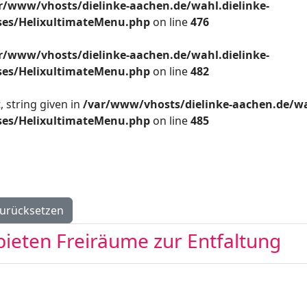
r/www/vhosts/dielinke-aachen.de/wahl.dielinke-
sses/HelixultimateMenu.php
on line
476
r/www/vhosts/dielinke-aachen.de/wahl.dielinke-
sses/HelixultimateMenu.php
on line
482
 string given in
/var/www/vhosts/dielinke-aachen.de/wa
sses/HelixultimateMenu.php
on line
485
urücksetzen
eten Freiräume zur Entfaltung