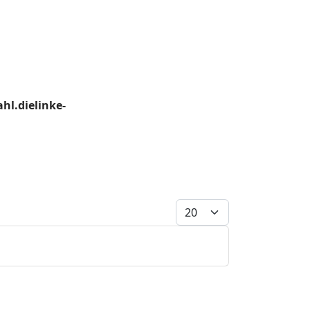
hl.dielinke-
Anzeige #