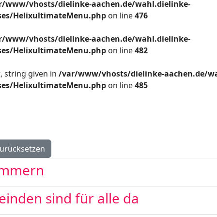
r/www/vhosts/dielinke-aachen.de/wahl.dielinke-
sses/HelixultimateMenu.php
on line
476
r/www/vhosts/dielinke-aachen.de/wahl.dielinke-
sses/HelixultimateMenu.php
on line
482
 string given in
/var/www/vhosts/dielinke-aachen.de/wa
sses/HelixultimateMenu.php
on line
485
urücksetzen
ümmern
inden sind für alle da