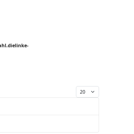
hl.dielinke-
Anzeige #