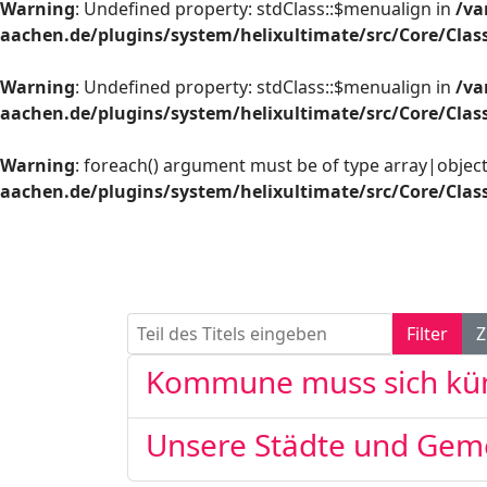
Warning
: Undefined property: stdClass::$menualign in
/va
aachen.de/plugins/system/helixultimate/src/Core/Cla
Warning
: Undefined property: stdClass::$menualign in
/va
aachen.de/plugins/system/helixultimate/src/Core/Cla
Warning
: foreach() argument must be of type array|object,
aachen.de/plugins/system/helixultimate/src/Core/Cla
Teil des Titels eingeben
Filter
Z
Kommune muss sich k
Unsere Städte und Geme