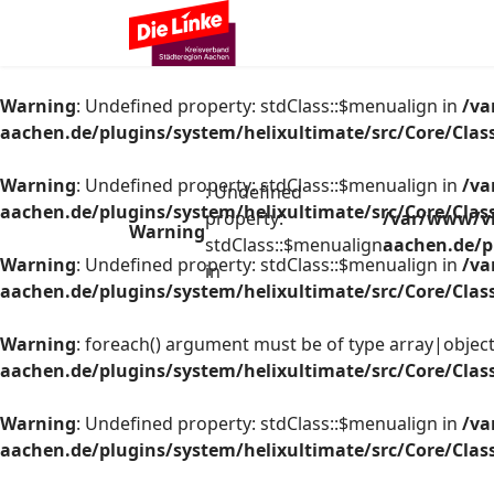
Warning
: Undefined property: stdClass::$menualign in
/va
aachen.de/plugins/system/helixultimate/src/Core/Cla
Warning
: Undefined property: stdClass::$menualign in
/va
: Undefined
aachen.de/plugins/system/helixultimate/src/Core/Cla
property:
/var/www/vh
Warning
stdClass::$menualign
aachen.de/p
Warning
: Undefined property: stdClass::$menualign in
/va
in
aachen.de/plugins/system/helixultimate/src/Core/Cla
Warning
: foreach() argument must be of type array|object,
aachen.de/plugins/system/helixultimate/src/Core/Cla
Warning
: Undefined property: stdClass::$menualign in
/va
aachen.de/plugins/system/helixultimate/src/Core/Cla