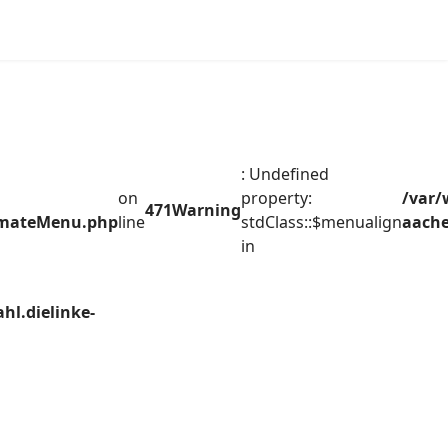
: Undefined
on
property:
/var/
471
Warning
timateMenu.php
line
stdClass::$menualign
aache
in
hl.dielinke-